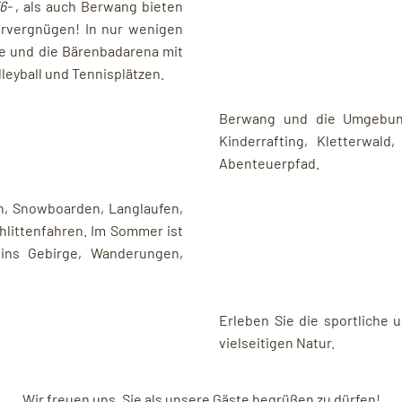
36-
, als auch Berwang bieten
rvergnügen! In nur wenigen
e und die Bärenbadarena mit
leyball und Tennisplätzen.
Berwang und die Umgebung
Kinderrafting, Kletterwald
Abenteuerpfad.
en, Snowboarden, Langlaufen,
hlittenfahren. Im Sommer ist
ins Gebirge, Wanderungen,
Erleben Sie die sportliche
vielseitigen Natur.
Wir freuen uns, Sie als unsere Gäste begrüßen zu dürfen!