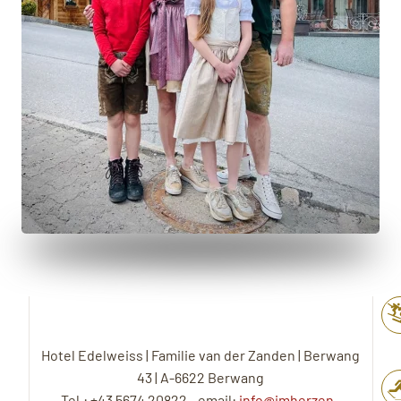
Hotel Edelweiss | Familie van der Zanden | Berwang
43 | A-6622 Berwang
Tel.: +43 5674 20822 - email:
info@imherzen-